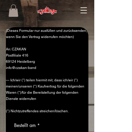
(Dieses Formular nur ausfüllen und zurücksenden,
wenn Sie den Vertrag widerrufen möchten)
An: CZAKAN
Postfiliale 416
69124 Heidelberg
info@czakan-band
— Ich/wir (*) teilen hiermit mit, dass ich/wir (*)
meinen/unseren (*) Kaufvertrag für die folgenden
Waren (*)/für die Bereitstellung der folgenden
Dienste widerrufen
(*) Nichtzutreffendes streichen/löschen.
r
Bestellt am
*
e