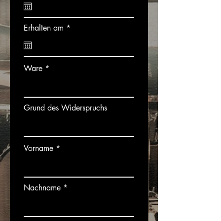
q
u
i
r
Erhalten am
r
*
e
e
q
d
u
i
r
Ware
e
d
Grund des Widerspruchs
Vorname
Nachname