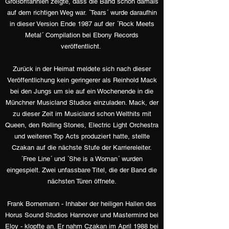
Großbritannien zeigte, dass die Band schon damals
auf dem richtigen Weg war. ´Tears´ wurde daraufhin
in dieser Version Ende 1987 auf der ´Rock Meets
Metal´ Compilation bei Ebony Records
veröffentlicht.
Zurück in der Heimat meldete sich nach dieser
Veröffentlichung kein geringerer als Reinhold Mack
bei den Jungs um sie auf ein Wochenende in die
Münchner Musicland Studios einzuladen. Mack, der
zu dieser Zeit im Musicland schon Welthits mit
Queen, den Rolling Stones, Electric Light Orchestra
und weiteren Top Acts produziert hatte, stellte
Czakan auf die nächste Stufe der Karriereleiter.
´Free Line´ und ´She is a Woman´ wurden
eingespielt. Zwei unfassbare Titel, die der Band die
nächsten Türen öffnete.
Frank Bornemann - Inhaber der heiligen Hallen des
Horus Sound Studios Hannover und Mastermind bei
Eloy - klopfte an. Er nahm Czakan im April 1988 bei