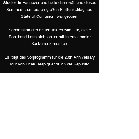
Studios in Hannover und holte dann während dieses
Sommers zum ersten großen Plattenschlag aus.
´State of Confusion´ war geboren.
Schon nach den ersten Takten wird klar, diese
Rockband kann sich locker mit internationaler
Konkurrenz messen.
Es folgt das Vorprogramm für die 20th Anniversary
Tour von Uriah Heep quer durch die Republik.
Dann verliert sich die Spur dieser genialen Band
leider im Sand der Zeit…
…bis heute …denn Czakan ist wieder da
...mit einem grandiosen Remaster von
´State of Confusion´ sowie der ersten
Neuveröffentlichung nach 33 Jahren ‚Unreal‘ in den
Koffern.