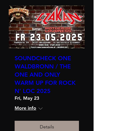
SOUNDCHECK ONE
WALDBRONN / THE
ONE AND ONLY
WARM UP FOR ROCK
N’ LOC 2025
Fri, May 23
More info
Details