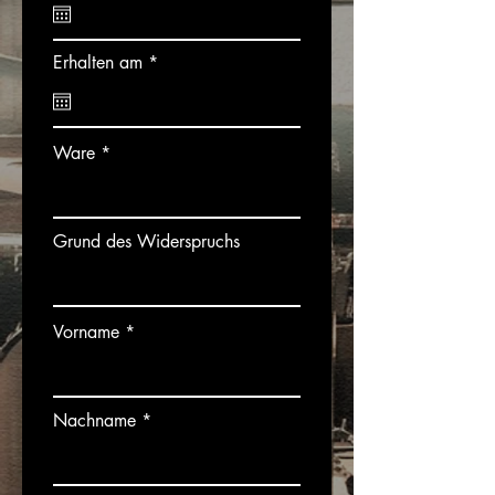
q
u
i
r
Erhalten am
r
*
e
e
q
d
u
i
r
Ware
e
d
Grund des Widerspruchs
Vorname
Nachname