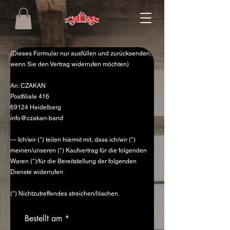
(Dieses Formular nur ausfüllen und zurücksenden,
wenn Sie den Vertrag widerrufen möchten)
An: CZAKAN
Postfiliale 416
69124 Heidelberg
info@czakan-band
— Ich/wir (*) teilen hiermit mit, dass ich/wir (*)
meinen/unseren (*) Kaufvertrag für die folgenden
Waren (*)/für die Bereitstellung der folgenden
Dienste widerrufen
(*) Nichtzutreffendes streichen/löschen.
r
Bestellt am
*
e