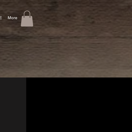
E
More