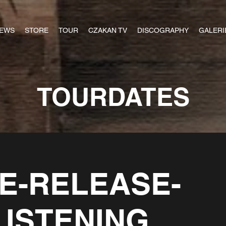
EWS
STORE
TOUR
CZAKAN TV
DISCOGRAPHY
GALERI
TOURDATES
E-RELEASE-
LISTENING